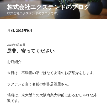
コ
株式会社エクステンドのブログ
ン
株式会社エクステンドのブログです。
テ
ン
ツ
月別: 2015年9月
へ
ス
キ
投
2015年9月23日
ッ
稿
是非、寄ってください
日:
プ
お店紹介
今日は、不動産の話ではなく友達のお店紹介をします。
ラクテンと言う名前の創作居酒屋さん。
場所は、東大阪市の大阪商業大学前にあるおしゃれな外
観です。