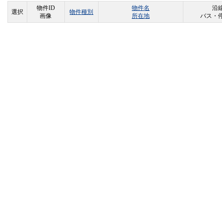
物件ID
物件名
沿線
選択
物件種別
画像
所在地
バス・停