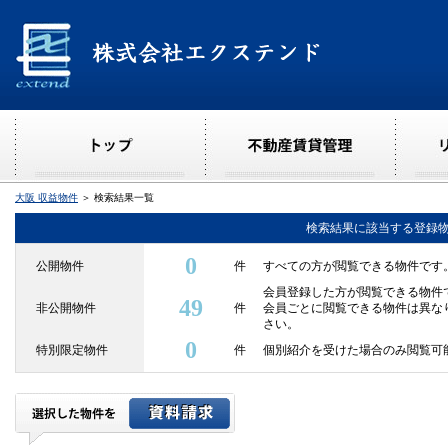
大阪 収益物件
＞ 検索結果一覧
検索結果に該当する登録
0
公開物件
件
すべての方が閲覧できる物件です
会員登録した方が閲覧できる物件
49
非公開物件
件
会員ごとに閲覧できる物件は異な
さい。
0
特別限定物件
件
個別紹介を受けた場合のみ閲覧可