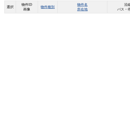
物件ID
物件名
沿線
選択
物件種別
画像
所在地
バス・停