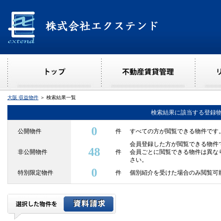
大阪 収益物件
＞ 検索結果一覧
検索結果に該当する登録
0
公開物件
件
すべての方が閲覧できる物件です
会員登録した方が閲覧できる物件
48
非公開物件
件
会員ごとに閲覧できる物件は異な
さい。
0
特別限定物件
件
個別紹介を受けた場合のみ閲覧可