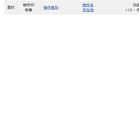
物件ID
物件名
沿線
選択
物件種別
画像
所在地
バス・停